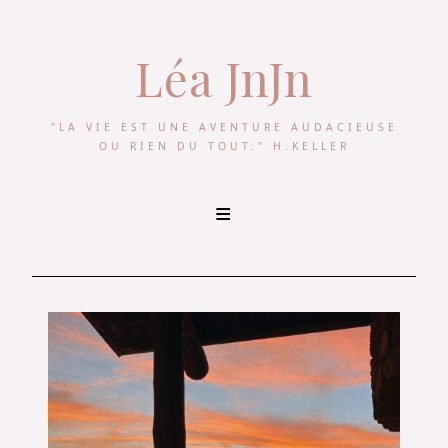
Léa JnJn
"LA VIE EST UNE AVENTURE AUDACIEUSE
OU RIEN DU TOUT." H.KELLER
Skip
to
content