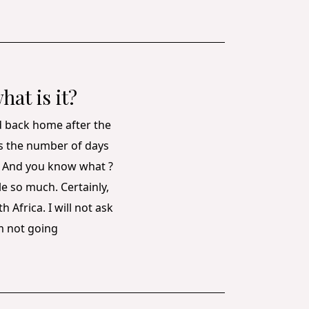
at is it?
ed back home after the
is the number of days
. And you know what ?
le so much. Certainly,
 Africa. I will not ask
’m not going