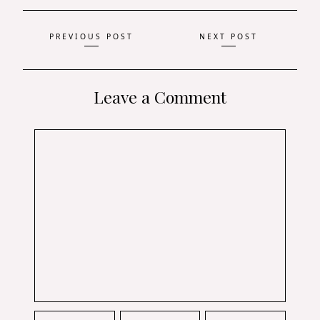
Navigation
PREVIOUS POST
NEXT POST
des
articles
Leave a Comment