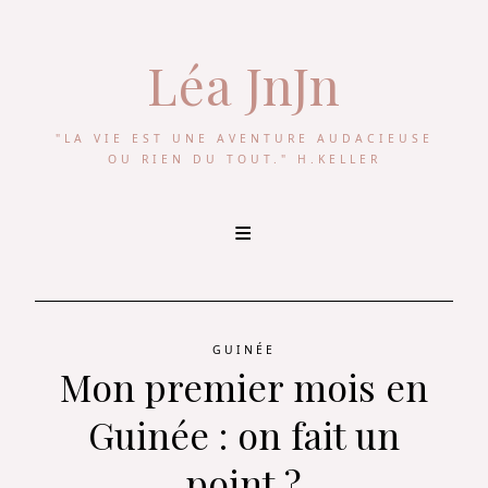
Léa JnJn
"LA VIE EST UNE AVENTURE AUDACIEUSE
OU RIEN DU TOUT." H.KELLER
Skip
to
content
GUINÉE
Mon premier mois en
Guinée : on fait un
point ?