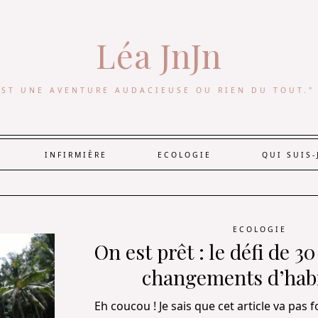
Léa JnJn
EST UNE AVENTURE AUDACIEUSE OU RIEN DU TOUT."
INFIRMIÈRE
ECOLOGIE
QUI SUIS-
ECOLOGIE
On est prêt : le défi de 30
changements d’hab
Eh coucou ! Je sais que cet article va pas 