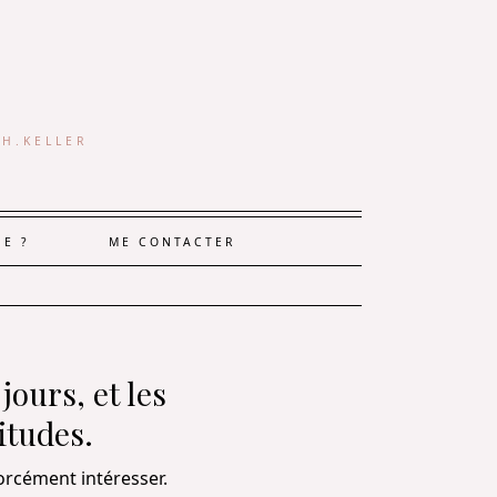
 H.KELLER
JE ?
ME CONTACTER
 jours, et les
itudes.
forcément intéresser.