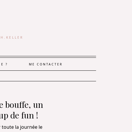
 H.KELLER
JE ?
ME CONTACTER
e bouffe, un
up de fun !
r toute la journée le