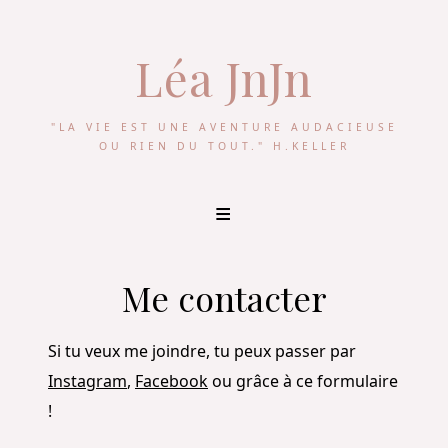
Léa JnJn
"LA VIE EST UNE AVENTURE AUDACIEUSE
OU RIEN DU TOUT." H.KELLER
Skip
to
content
Me contacter
Si tu veux me joindre, tu peux passer par
Instagram
,
Facebook
ou grâce à ce formulaire
!